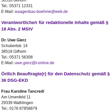
38518 Gifhorn
Tel.:
05371 12331
E-Mail:
waagenbau-boehme@web.de
Verantwortliche/r für redaktionelle Inhalte gemäß §
18 Abs. 2 MStV
Dr.
Uwe
Gierz
Schubertstr. 14
38518 Gifhorn
Tel.:
05371 56308
E-Mail:
uwe.gierz@t-online.de
Örtlich Beauftragte(r) für den Datenschutz gemäß §
36 DSG-EKD
Frau
Karoline
Tancredi
Am Urnenfeld 11
29339 Wathlingen
Tel.:
0176 87858879